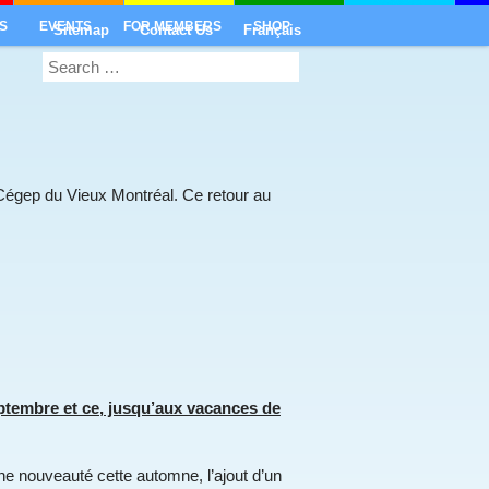
S
EVENTS
FOR MEMBERS
SHOP
Sitemap
Contact Us
Français
u Cégep du Vieux Montréal. Ce retour au
eptembre et ce, jusqu’aux vacances de
e nouveauté cette automne, l’ajout d’un