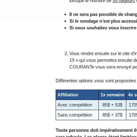
lorsque le nombre de
55 nageurs
s
Il ne sera pas possible de chan
Si le sondage n’est plus accessi
Si vous souhaitez vous inscrire su
Vous rendre ensuite sur le site
19 » qui vous permettra ensuite de 
COURANTe vous sera envoyé pour
Différentes options vous sont proposées
Affiliation
1x semaine
4x 
Avec compétition
85$ + 53$
170
Sans compétition
85$ + 37$
170
Toute personne doit impérativement êt
sera refusée. Les places étant limitées