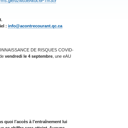
/forms.gle/bzwb3eAkbc6PTm3t9
t.
iel :
info@acontrecourant.qc.ca
de « RECONNAISSANCE DE RISQUES COVID-
 de
vendredi le 4 septembre
, une eAU
s quoi l’accès à l’entraînement lui
ue ce chiffre sera atteint. Aucune