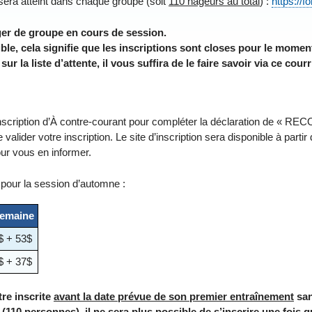
era atteint dans chaque groupe (soit
110 nageurs au total
) :
https:/
ger de groupe en cours de session.
ble, cela signifie que les inscriptions sont closes pour le momen
r la liste d’attente, il vous suffira de le faire savoir via ce courr
 d’inscription d’À contre-courant pour compléter la déclaration 
valider votre inscription. Le site d’inscription sera disponible à partir
 vous en informer.
 pour la session d’automne :
semaine
$ + 53$
$ + 37$
re inscrite
avant la date prévue de son premier entraînement
san
 (110 personnes), il ne sera plus possible de s’inscrire une fois q