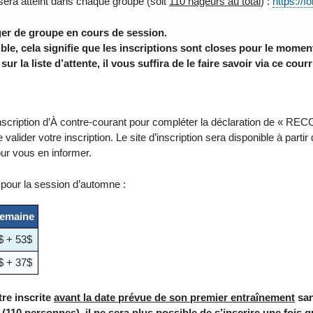
era atteint dans chaque groupe (soit
110 nageurs au total
) :
https:/
ger de groupe en cours de session.
ble, cela signifie que les inscriptions sont closes pour le momen
r la liste d’attente, il vous suffira de le faire savoir via ce courr
 d’inscription d’À contre-courant pour compléter la déclaration 
valider votre inscription. Le site d’inscription sera disponible à partir
 vous en informer.
 pour la session d’automne :
semaine
$ + 53$
$ + 37$
re inscrite
avant la date prévue de son premier entraînement
san
 (110 personnes), il ne sera plus possible de s’inscrire une fois q