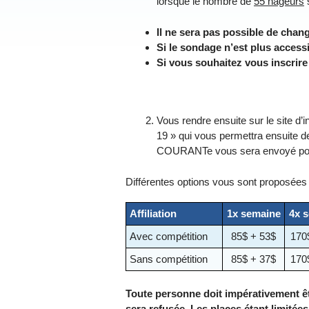
lorsque le nombre de
55 nageurs
s
Il ne sera pas possible de chan
Si le sondage n’est plus accessi
Si vous souhaitez vous inscrire su
Vous rendre ensuite sur le site
19 » qui vous permettra ensuite de 
COURANTe vous sera envoyé pour
Différentes options vous sont proposées
Affiliation
1x semaine
4x 
Avec compétition
85$ + 53$
170
Sans compétition
85$ + 37$
170
Toute personne doit impérativement êt
sera refusée. Les places étant limitées