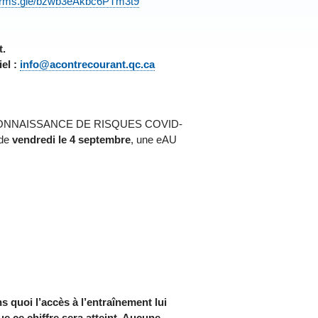
/forms.gle/bzwb3eAkbc6PTm3t9
t.
iel :
info@acontrecourant.qc.ca
de « RECONNAISSANCE DE RISQUES COVID-
 de
vendredi le 4 septembre
, une eAU
s quoi l’accès à l’entraînement lui
ue ce chiffre sera atteint. Aucune