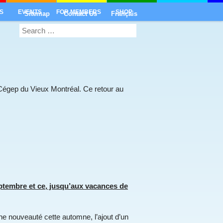
S
EVENTS
FOR MEMBERS
SHOP
Sitemap
Contact Us
Français
u Cégep du Vieux Montréal. Ce retour au
eptembre et ce, jusqu’aux vacances de
e nouveauté cette automne, l’ajout d’un