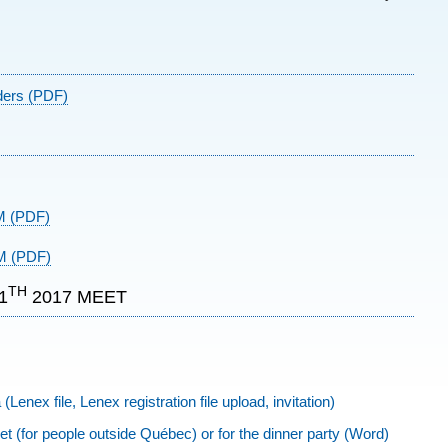
ders (PDF)
M (PDF)
PM (PDF)
TH
1
2017 MEET
Lenex file, Lenex registration file upload, invitation)
eet (for people outside Québec) or for the dinner party (Word)